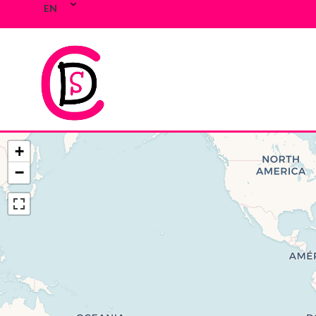
EN
+
−