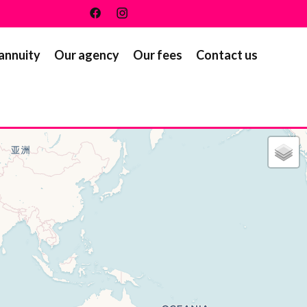
 annuity
Our agency
Our fees
Contact us