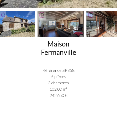
Maison
Fermanville
Référence
SP358
5 pièces
3 chambres
102.00
m²
242 650 €