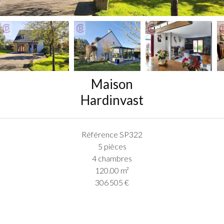
Maison
Hardinvast
Référence
SP322
5 pièces
4 chambres
120.00
m²
306 505 €