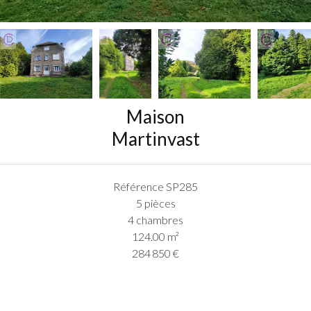
Maison
Martinvast
Référence
SP285
5 pièces
4 chambres
124.00
m²
284 850 €