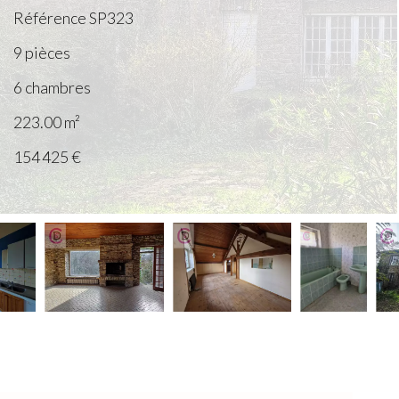
Référence
SP323
9 pièces
6 chambres
223.00
m²
154 425 €