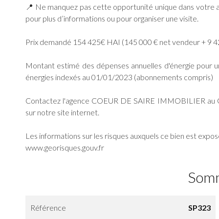
📍 Ne manquez pas cette opportunité unique dans vot
pour plus d’informations ou pour organiser une visite.
Prix demandé 154 425€ HAI (145 000 € net vendeur + 9 425
Montant estimé des dépenses annuelles d'énergie pour u
énergies indexés au 01/01/2023 (abonnements compris)
Contactez l'agence COEUR DE SAIRE IMMOBILIER au O9.8
sur notre site internet.
Les informations sur les risques auxquels ce bien est exposé
www.georisques.gouv.fr
Som
Référence
SP323