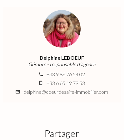
Delphine LEBOEUF
Gérante - responsable d'agence
+33 9 86 76 54 02
+33 6 65 19 79 53
delphine@coeurdesaire-immobilier.com
Partager